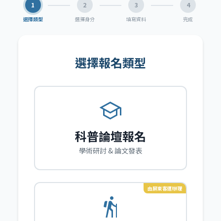
1
2
3
4
選擇類型
選擇身分
填寫資料
完成
選擇報名類型
school
科普論壇報名
學術研討 & 論文發表
由屏東客運辦理
hiking