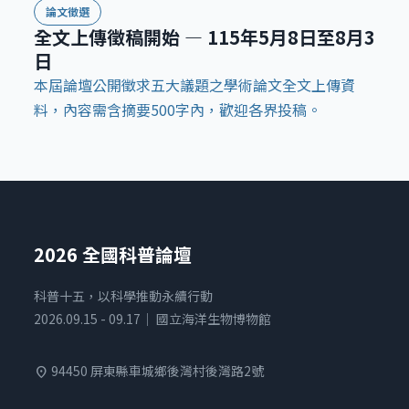
論文徵選
全文上傳徵稿開始 — 115年5月8日至8月3
日
本屆論壇公開徵求五大議題之學術論文全文上傳資
料，內容需含摘要500字內，歡迎各界投稿。
2026 全國科普論壇
科普十五，以科學推動永續行動
2026.09.15 - 09.17｜ 國立海洋生物博物館
94450 屏東縣車城鄉後灣村後灣路2號
location_on